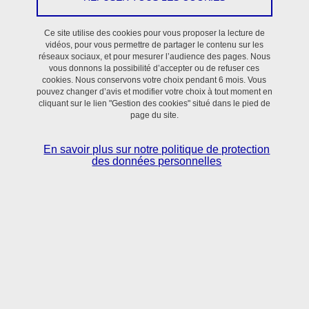
En savoir plus
Ce site utilise des cookies pour vous proposer la lecture de
vidéos, pour vous permettre de partager le contenu sur les
réseaux sociaux, et pour mesurer l’audience des pages. Nous
vous donnons la possibilité d’accepter ou de refuser ces
cookies. Nous conservons votre choix pendant 6 mois. Vous
pouvez changer d’avis et modifier votre choix à tout moment en
cliquant sur le lien "Gestion des cookies" situé dans le pied de
page du site.
Situé dans le bassin grenoblois,
le laboratoire TIMC
réunit scientifiques et clinicien·nes
autour de
En savoir plus sur notre politique de protection
l’utilisation des sciences numériques, mathématiques
des données personnelles
appliquées et sciences du vivant pour la
compréhension et le contrôle des processus normaux
et pathologiques en Santé.
En savoir + sur l'activité du laboratoire TIMC