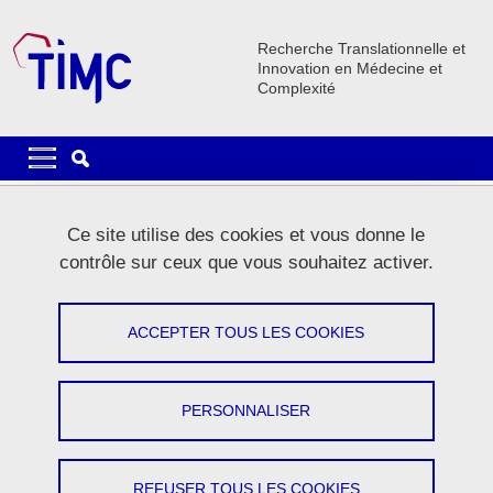
Aller au contenu principal
Gestion des cookies
Recherche Translationnelle et
Innovation en Médecine et
Complexité
Navigation principale
Navigation principale mobile
Lignes
Ce site utilise des cookies et vous donne le
Carrousel
contrôle sur ceux que vous souhaitez activer.
1 / 5
Précédent
Stop
Suivant
ACCEPTER TOUS LES COOKIES
PERSONNALISER
Le laboratoire
REFUSER TOUS LES COOKIES