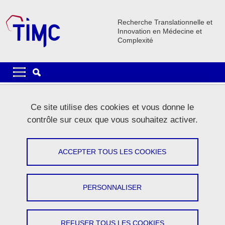
Aller au contenu principal
Gestion des cookies
Recherche Translationnelle et
Innovation en Médecine et
Complexité
Navigation principale
Navigation principale mobile
Lignes
Ce site utilise des cookies et vous donne le
Carrousel
contrôle sur ceux que vous souhaitez activer.
1 / 5
Précédent
Stop
Suivant
ACCEPTER TOUS LES COOKIES
PERSONNALISER
Le laboratoire
REFUSER TOUS LES COOKIES