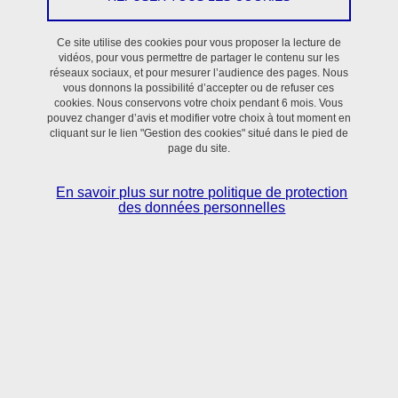
En savoir plus
Ce site utilise des cookies pour vous proposer la lecture de
vidéos, pour vous permettre de partager le contenu sur les
réseaux sociaux, et pour mesurer l’audience des pages. Nous
vous donnons la possibilité d’accepter ou de refuser ces
cookies. Nous conservons votre choix pendant 6 mois. Vous
pouvez changer d’avis et modifier votre choix à tout moment en
cliquant sur le lien "Gestion des cookies" situé dans le pied de
page du site.
Situé dans le bassin grenoblois,
le laboratoire TIMC
réunit scientifiques et clinicien·nes
autour de
En savoir plus sur notre politique de protection
l’utilisation des sciences numériques, mathématiques
des données personnelles
appliquées et sciences du vivant pour la
compréhension et le contrôle des processus normaux
et pathologiques en Santé.
En savoir + sur l'activité du laboratoire TIMC