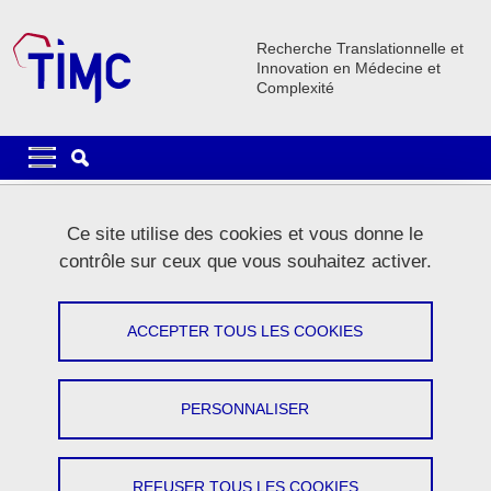
Aller au contenu principal
Gestion des cookies
Recherche Translationnelle et
Innovation en Médecine et
Complexité
Navigation principale
Navigation principale mobile
Lignes
Ce site utilise des cookies et vous donne le
Carrousel
contrôle sur ceux que vous souhaitez activer.
1 / 5
Précédent
Stop
Suivant
ACCEPTER TOUS LES COOKIES
PERSONNALISER
Le laboratoire
REFUSER TOUS LES COOKIES