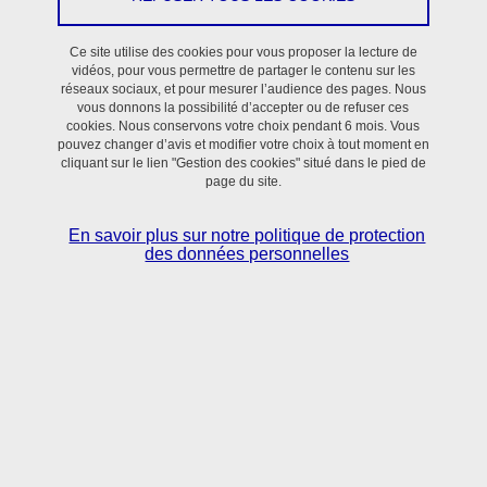
En savoir plus
Ce site utilise des cookies pour vous proposer la lecture de
vidéos, pour vous permettre de partager le contenu sur les
réseaux sociaux, et pour mesurer l’audience des pages. Nous
vous donnons la possibilité d’accepter ou de refuser ces
cookies. Nous conservons votre choix pendant 6 mois. Vous
pouvez changer d’avis et modifier votre choix à tout moment en
cliquant sur le lien "Gestion des cookies" situé dans le pied de
page du site.
Situé dans le bassin grenoblois,
le laboratoire TIMC
réunit scientifiques et clinicien·nes
autour de
En savoir plus sur notre politique de protection
l’utilisation des sciences numériques, mathématiques
des données personnelles
appliquées et sciences du vivant pour la
compréhension et le contrôle des processus normaux
et pathologiques en Santé.
En savoir + sur l'activité du laboratoire TIMC