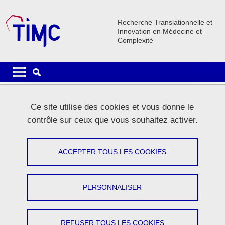
Aller au contenu principal
Gestion des cookies
Recherche Translationnelle et
Innovation en Médecine et
Complexité
Navigation principale
Navigation principale mobile
Lignes
Ce site utilise des cookies et vous donne le
Carrousel
contrôle sur ceux que vous souhaitez activer.
1 / 5
Précédent
Stop
Suivant
ACCEPTER TOUS LES COOKIES
PERSONNALISER
Le laboratoire
REFUSER TOUS LES COOKIES