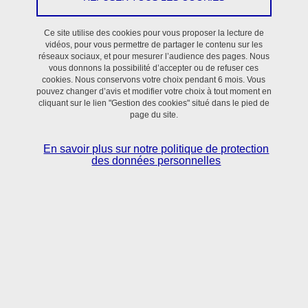
En savoir plus
Ce site utilise des cookies pour vous proposer la lecture de
vidéos, pour vous permettre de partager le contenu sur les
réseaux sociaux, et pour mesurer l’audience des pages. Nous
vous donnons la possibilité d’accepter ou de refuser ces
cookies. Nous conservons votre choix pendant 6 mois. Vous
pouvez changer d’avis et modifier votre choix à tout moment en
cliquant sur le lien "Gestion des cookies" situé dans le pied de
page du site.
Situé dans le bassin grenoblois,
le laboratoire TIMC
réunit scientifiques et clinicien·nes
autour de
En savoir plus sur notre politique de protection
l’utilisation des sciences numériques, mathématiques
des données personnelles
appliquées et sciences du vivant pour la
compréhension et le contrôle des processus normaux
et pathologiques en Santé.
En savoir + sur l'activité du laboratoire TIMC