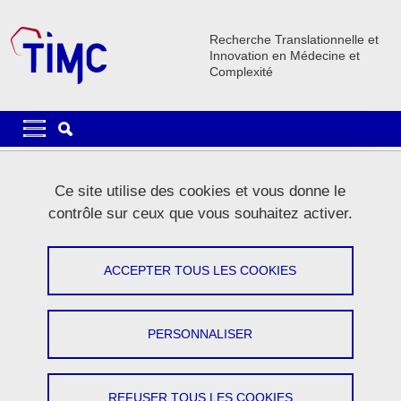
Aller au contenu principal
Gestion des cookies
Recherche Translationnelle et
Innovation en Médecine et
Complexité
Navigation principale
Navigation principale mobile
Lignes
Ce site utilise des cookies et vous donne le
Carrousel
contrôle sur ceux que vous souhaitez activer.
1 / 5
Précédent
Stop
Suivant
ACCEPTER TOUS LES COOKIES
PERSONNALISER
Le laboratoire
REFUSER TOUS LES COOKIES