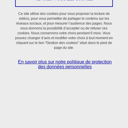
En savoir plus
Ce site utilise des cookies pour vous proposer la lecture de
vidéos, pour vous permettre de partager le contenu sur les
réseaux sociaux, et pour mesurer l’audience des pages. Nous
vous donnons la possibilité d’accepter ou de refuser ces
cookies. Nous conservons votre choix pendant 6 mois. Vous
pouvez changer d’avis et modifier votre choix à tout moment en
cliquant sur le lien "Gestion des cookies" situé dans le pied de
page du site.
Situé dans le bassin grenoblois,
le laboratoire TIMC
réunit scientifiques et clinicien·nes
autour de
En savoir plus sur notre politique de protection
l’utilisation des sciences numériques, mathématiques
des données personnelles
appliquées et sciences du vivant pour la
compréhension et le contrôle des processus normaux
et pathologiques en Santé.
En savoir + sur l'activité du laboratoire TIMC