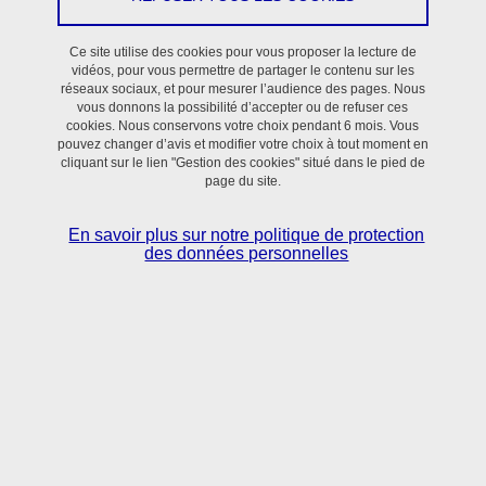
En savoir plus
Ce site utilise des cookies pour vous proposer la lecture de
vidéos, pour vous permettre de partager le contenu sur les
réseaux sociaux, et pour mesurer l’audience des pages. Nous
vous donnons la possibilité d’accepter ou de refuser ces
cookies. Nous conservons votre choix pendant 6 mois. Vous
pouvez changer d’avis et modifier votre choix à tout moment en
cliquant sur le lien "Gestion des cookies" situé dans le pied de
page du site.
Situé dans le bassin grenoblois,
le laboratoire TIMC
réunit scientifiques et clinicien·nes
autour de
En savoir plus sur notre politique de protection
l’utilisation des sciences numériques, mathématiques
des données personnelles
appliquées et sciences du vivant pour la
compréhension et le contrôle des processus normaux
et pathologiques en Santé.
En savoir + sur l'activité du laboratoire TIMC