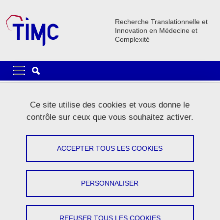
Aller au contenu principal
Gestion des cookies
Recherche Translationnelle et
Innovation en Médecine et
Complexité
Navigation principale
Navigation principale mobile
Lignes
Ce site utilise des cookies et vous donne le
Carrousel
contrôle sur ceux que vous souhaitez activer.
1 / 5
Précédent
Stop
Suivant
ACCEPTER TOUS LES COOKIES
PERSONNALISER
Le laboratoire
REFUSER TOUS LES COOKIES