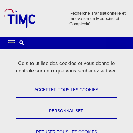
Aller au contenu principal
Gestion des cookies
Recherche Translationnelle et
Innovation en Médecine et
Complexité
Navigation principale
Navigation principale mobile
Fil d'Ariane
Accueil
La recherche
Equipes de recherche
TREE
Ce site utilise des cookies et vous donne le
contrôle sur ceux que vous souhaitez activer.
TREE
ACCEPTER TOUS LES COOKIES
Partager sur Facebook
Partager sur LinkedIn
Imprimer
Partager
Partager l'URL de cette page
PERSONNALISER
ACTIVITÉS
MEMBRES
REFUSER TOUS LES COOKIES