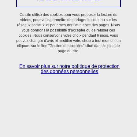
Ce site utilise des cookies pour vous proposer la lecture de
vidéos, pour vous permettre de partager le contenu sur les
Thématiques
réseaux sociaux, et pour mesurer l’audience des pages. Nous
vous donnons la possibilité d’accepter ou de refuser ces
cookies. Nous conservons votre choix pendant 6 mois. Vous
Les membres de l’équipe TrEE combinent des approches
pouvez changer d’avis et modifier votre choix à tout moment en
interdisciplinaires expérimentales et in silico pour comprendre les
cliquant sur le lien "Gestion des cookies" situé dans le pied de
page du site.
mécanismes évolutifs d’adaptation des microorganismes à leur
environnement ou à l’hôte qu’ils habitent ou infectent, et pour
En savoir plus sur notre politique de protection
développer des applications biotechnologiques. Nous étudions la
des données personnelles
dynamique des interactions au sein de la cellule, au sein de
populations microbiennes, et entre ces populations microbiennes
et leur environnement/hôte. Cinq axes de recherches forment un
continuum entre recherche fondamentale et translationnelle dans
un objectif de progrès de la connaissance et d’innovation
diagnostique et/ou thérapeutique.