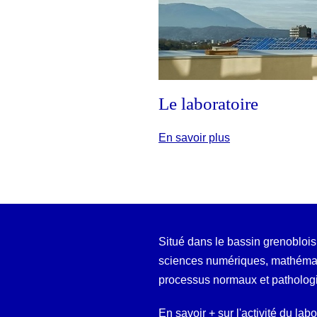
Le laboratoire
En savoir plus
Situé dans le bassin grenoblois
sciences numériques, mathémati
processus normaux et patholog
En savoir + sur l'activité du lab