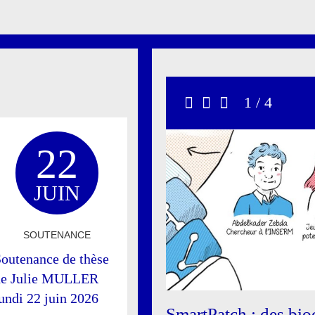
Carrousel
1 / 4
Précédent
Stop
Suivant
22
JUIN
SOUTENANCE
outenance de thèse
de Julie MULLER
undi 22 juin 2026
SmartPatch : des bioc