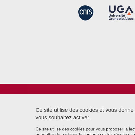
Laboratoire TIMC
Bâtiment CReSI - UGA
6 chemin Saint Ferjus
Ce site utilise des cookies et vous donne
38700 La Tronche
vous souhaitez activer.
Ce site utilise des cookies pour vous proposer la le
permettre de partager le contenu sur les réseaux so